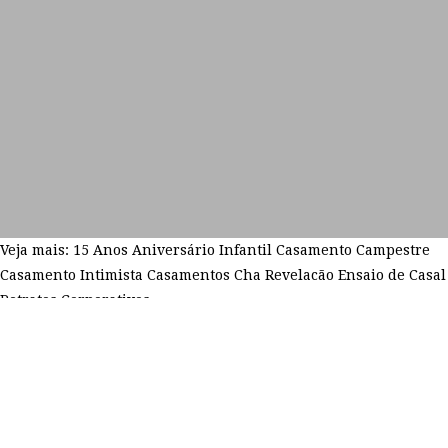
Veja mais:
15 Anos
Aniversário Infantil
Casamento Campestre
Casamento Intimista
Casamentos
Cha Revelacão
Ensaio de Casal
Retratos Corporativos
21/05/2026
Compartilhe